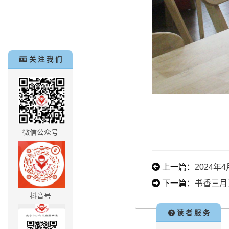
关 注 我 们
微信公众号
上一篇：
2024
下一篇：
书香三月
抖音号
读 者 服 务