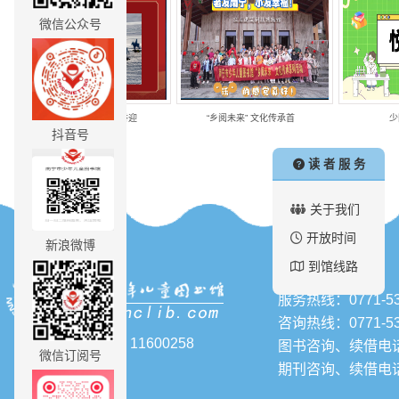
微信公众号
2025年“金蛇献瑞 书香迎
“乡阅未来” 文化传承首
少
抖音号
读 者 服 务
关于我们
开放时间
新浪微博
联系我们
到馆线路
服务热线：0771-53
咨询热线：0771-53
访问量：11600258
图书咨询、续借电话：0
微信订阅号
期刊咨询、续借电话：0